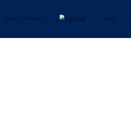
KONUT TIPLERI
BLOG
I
DIMORA
CASA DUO
STANZA
BREZZA