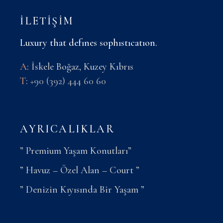
İLETIŞIM
Luxury that defınes sophıstıcatıon.
A
: İskele Boğaz, Kuzey Kıbrıs
T
:
+90 (392) 444 60 60
AYRICALIKLAR
” Premium Yaşam Konutları”
” Havuz – Özel Alan – Court ”
” Denizin Kıyısında Bir Yaşam ”